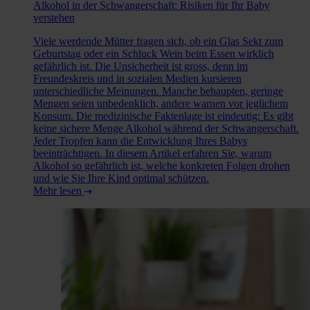
Alkohol in der Schwangerschaft: Risiken für Ihr Baby
verstehen
Viele werdende Mütter fragen sich, ob ein Glas Sekt zum
Geburtstag oder ein Schluck Wein beim Essen wirklich
gefährlich ist. Die Unsicherheit ist gross, denn im
Freundeskreis und in sozialen Medien kursieren
unterschiedliche Meinungen. Manche behaupten, geringe
Mengen seien unbedenklich, andere warnen vor jeglichem
Konsum. Die medizinische Faktenlage ist eindeutig: Es gibt
keine sichere Menge Alkohol während der Schwangerschaft.
Jeder Tropfen kann die Entwicklung Ihres Babys
beeinträchtigen. In diesem Artikel erfahren Sie, warum
Alkohol so gefährlich ist, welche konkreten Folgen drohen
und wie Sie Ihre Kind optimal schützen.
Mehr lesen