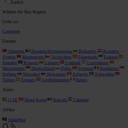
Zurück
Wählen Sie Ihre Region
Gehe zu:
Corporate
Europa:
Albanien
Bosnien-Herzegowina
Bulgarien
Kroatien
Zypern
Montenegro
Tschechien
Dänemark
Estland
Spanien
Kosovo
Litauen
Lettland
Luxemburg
Mazedonien
Deutschland
Polen
Portugal
Rumänien
Serbien
Slowakei
Slowenien
Schweiz
Schweden
Türkei
Ungarn
Großbritannien
Italien
Asien:
UAE
Hong Kong
Kuwait
Libanon
Afrika:
Südafrika