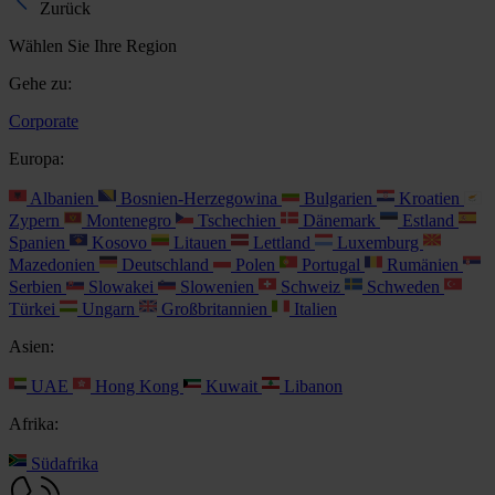
Zurück
Wählen Sie Ihre Region
Gehe zu:
Corporate
Europa:
Albanien
Bosnien-Herzegowina
Bulgarien
Kroatien
Zypern
Montenegro
Tschechien
Dänemark
Estland
Spanien
Kosovo
Litauen
Lettland
Luxemburg
Mazedonien
Deutschland
Polen
Portugal
Rumänien
Serbien
Slowakei
Slowenien
Schweiz
Schweden
Türkei
Ungarn
Großbritannien
Italien
Asien:
UAE
Hong Kong
Kuwait
Libanon
Afrika:
Südafrika