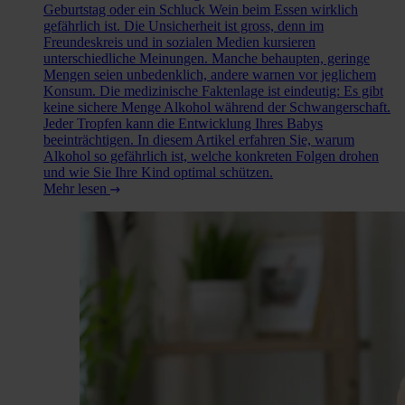
Geburtstag oder ein Schluck Wein beim Essen wirklich
gefährlich ist. Die Unsicherheit ist gross, denn im
Freundeskreis und in sozialen Medien kursieren
unterschiedliche Meinungen. Manche behaupten, geringe
Mengen seien unbedenklich, andere warnen vor jeglichem
Konsum. Die medizinische Faktenlage ist eindeutig: Es gibt
keine sichere Menge Alkohol während der Schwangerschaft.
Jeder Tropfen kann die Entwicklung Ihres Babys
beeinträchtigen. In diesem Artikel erfahren Sie, warum
Alkohol so gefährlich ist, welche konkreten Folgen drohen
und wie Sie Ihre Kind optimal schützen.
Mehr lesen