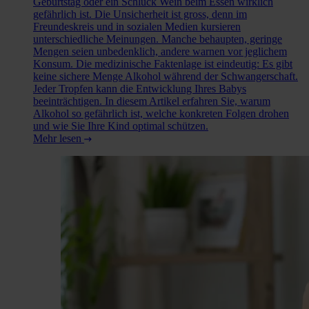
Geburtstag oder ein Schluck Wein beim Essen wirklich
gefährlich ist. Die Unsicherheit ist gross, denn im
Freundeskreis und in sozialen Medien kursieren
unterschiedliche Meinungen. Manche behaupten, geringe
Mengen seien unbedenklich, andere warnen vor jeglichem
Konsum. Die medizinische Faktenlage ist eindeutig: Es gibt
keine sichere Menge Alkohol während der Schwangerschaft.
Jeder Tropfen kann die Entwicklung Ihres Babys
beeinträchtigen. In diesem Artikel erfahren Sie, warum
Alkohol so gefährlich ist, welche konkreten Folgen drohen
und wie Sie Ihre Kind optimal schützen.
Mehr lesen