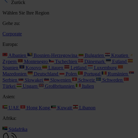
Zurück
Wählen Sie Ihre Region
Gehe zu:
Corporate
Europa:
Albanien
Bosnien-Herzegowina
Bulgarien
Kroatien
Zypern
Montenegro
Tschechien
Dänemark
Estland
Spanien
Kosovo
Litauen
Lettland
Luxemburg
Mazedonien
Deutschland
Polen
Portugal
Rumänien
Serbien
Slowakei
Slowenien
Schweiz
Schweden
Türkei
Ungarn
Großbritannien
Italien
Asien:
UAE
Hong Kong
Kuwait
Libanon
Afrika:
Südafrika