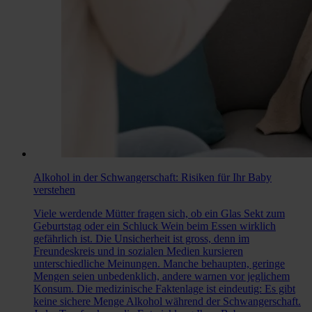
Alkohol in der Schwangerschaft: Risiken für Ihr Baby
verstehen
Viele werdende Mütter fragen sich, ob ein Glas Sekt zum
Geburtstag oder ein Schluck Wein beim Essen wirklich
gefährlich ist. Die Unsicherheit ist gross, denn im
Freundeskreis und in sozialen Medien kursieren
unterschiedliche Meinungen. Manche behaupten, geringe
Mengen seien unbedenklich, andere warnen vor jeglichem
Konsum. Die medizinische Faktenlage ist eindeutig: Es gibt
keine sichere Menge Alkohol während der Schwangerschaft.