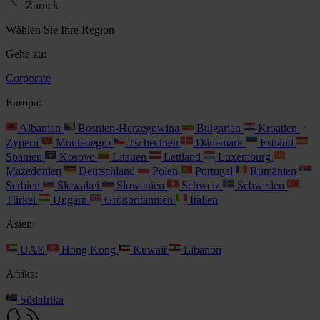
Zurück
Wählen Sie Ihre Region
Gehe zu:
Corporate
Europa:
Albanien
Bosnien-Herzegowina
Bulgarien
Kroatien
Zypern
Montenegro
Tschechien
Dänemark
Estland
Spanien
Kosovo
Litauen
Lettland
Luxemburg
Mazedonien
Deutschland
Polen
Portugal
Rumänien
Serbien
Slowakei
Slowenien
Schweiz
Schweden
Türkei
Ungarn
Großbritannien
Italien
Asien:
UAE
Hong Kong
Kuwait
Libanon
Afrika:
Südafrika