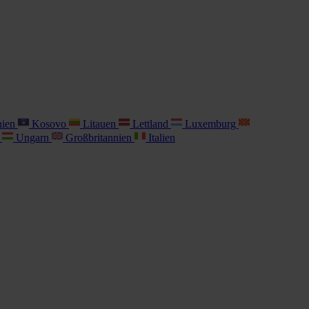
nien
Kosovo
Litauen
Lettland
Luxemburg
i
Ungarn
Großbritannien
Italien