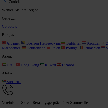
Zurück
Wählen Sie Ihre Region
Gehe zu:
Corporate
Europa:
Albanien
Bosnien-Herzegowina
Bulgarien
Kroatien
Z
Mazedonien
Deutschland
Polen
Portugal
Rumänien
S
Asien:
UAE
Hong Kong
Kuwait
Libanon
Afrika:
Südafrika
Vereinbaren Sie ein Beratungsgespräch über Stammzellen