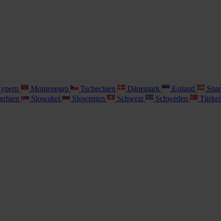
ypern
Montenegro
Tschechien
Dänemark
Estland
Spa
erbien
Slowakei
Slowenien
Schweiz
Schweden
Türke