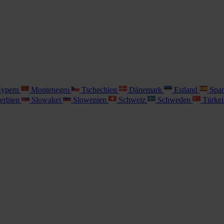
ypern
Montenegro
Tschechien
Dänemark
Estland
Spa
erbien
Slowakei
Slowenien
Schweiz
Schweden
Türke