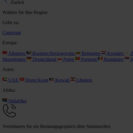
Zurück
Wählen Sie Ihre Region
Gehe zu:
Corporate
Europa:
Albanien
Bosnien-Herzegowina
Bulgarien
Kroatien
Z
Mazedonien
Deutschland
Polen
Portugal
Rumänien
S
Asien:
UAE
Hong Kong
Kuwait
Libanon
Afrika:
Südafrika
Vereinbaren Sie ein Beratungsgespräch über Stammzellen