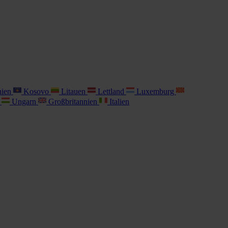
nien
Kosovo
Litauen
Lettland
Luxemburg
i
Ungarn
Großbritannien
Italien