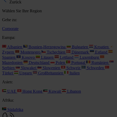
Zurück
Wählen Sie Ihre Region
Gehe zu:
Corporate
Europa:
Albanien
Bosnien-Herzegowina
Bulgarien
Kroatien
Zypern
Montenegro
Tschechien
Dänemark
Estland
Spanien
Kosovo
Litauen
Lettland
Luxemburg
Mazedonien
Deutschland
Polen
Portugal
Rumänien
Serbien
Slowakei
Slowenien
Schweiz
Schweden
Türkei
Ungarn
Großbritannien
Italien
Asien:
UAE
Hong Kong
Kuwait
Libanon
Afrika:
Südafrika