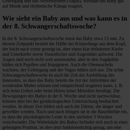
Gehörgang und das Nervensystem (Vagus), weshalb das Baby gut
auf Musik und rhythmische Klänge reagiert.
Wie sieht ein Baby aus und was kann es in
der 8. Schwangerschaftswoche?
In der 8. Schwangerschaftswoche misst das Baby etwa 13 mm. Zu
diesem Zeitpunkt besteht die Hälfte der Körperlänge aus dem Kopf,
der leicht nach vorne geneigt ist, aber einen klar definierten Kiefer
und Unterkiefer sowie Nasenlöcher und Augenlider aufweist. Die
Augen sind noch recht weit auseinander, aber in den Augäpfeln
bilden sich Pupillen und Irispigment. Auch die Ohrmuscheln
wachsen, der Gehörgang und der Vagus bilden sich aus. Die achte
Schwangerschaftswoche ist auch die Zeit der Ausbildung des
Innenohrs, so dass das Baby bereits die Art der Aktivitäten der
werdenden Mutter erkennt und entsprechend reagieren kann, z. B.
sich beim Gehen oder beim Hören leiser Melodien beruhigt. Die
Bewegungen des Babys in der 8. Woche sind nicht nachweisbar,
können aber bei der gynäkologischen Untersuchung beobachtet
werden. In dieser Zeit bilden sich auch die Därme, die länger und
gewellter werden. Nach und nach dringen sie in die Bauchhöhle ein,
so dass die physiologische Leiste in den nächsten 3 Wochen
verschwindet. Die Wirbelsäule des Babys befindet sich noch in einer
gebeugten Position, ist aber jetzt funktionstüchtig genug, um eine