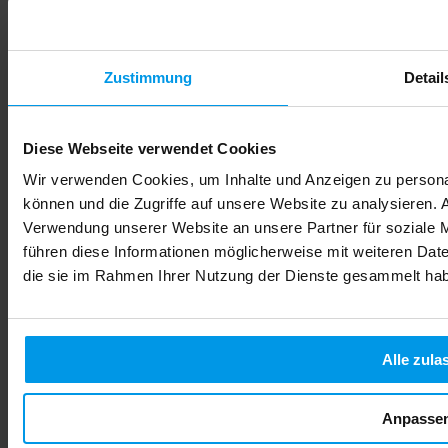
Zustimmung
Detail
Diese Webseite verwendet Cookies
Wir verwenden Cookies, um Inhalte und Anzeigen zu personal
können und die Zugriffe auf unsere Website zu analysieren.
Alkohol in der Schwangerschaft: Risiken für Ihr Baby
Verwendung unserer Website an unsere Partner für soziale 
verstehen
führen diese Informationen möglicherweise mit weiteren Date
Viele werdende Mütter fragen sich, ob ein Glas Sekt zum
die sie im Rahmen Ihrer Nutzung der Dienste gesammelt ha
Geburtstag oder ein Schluck Wein beim Essen wirklich
gefährlich ist. Die Unsicherheit ist gross, denn im
Freundeskreis und in sozialen Medien kursieren
unterschiedliche Meinungen. Manche behaupten, geringe
Alle zula
Mengen seien unbedenklich, andere warnen vor jeglichem
Konsum. Die medizinische Faktenlage ist eindeutig: Es gibt
keine sichere Menge Alkohol während der Schwangerschaft.
Anpasse
Jeder Tropfen kann die Entwicklung Ihres Babys
beeinträchtigen. In diesem Artikel erfahren Sie, warum