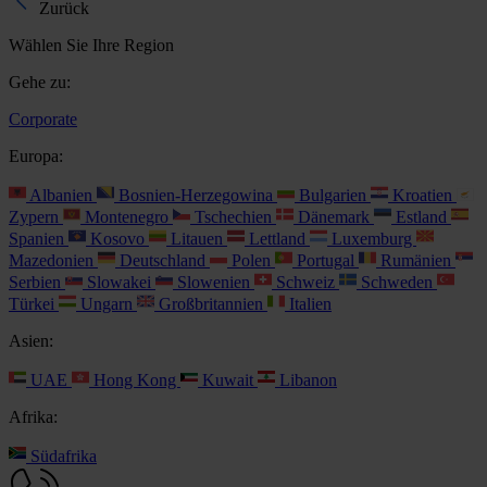
Zurück
Wählen Sie Ihre Region
Gehe zu:
Corporate
Europa:
Albanien
Bosnien-Herzegowina
Bulgarien
Kroatien
Zypern
Montenegro
Tschechien
Dänemark
Estland
Spanien
Kosovo
Litauen
Lettland
Luxemburg
Mazedonien
Deutschland
Polen
Portugal
Rumänien
Serbien
Slowakei
Slowenien
Schweiz
Schweden
Türkei
Ungarn
Großbritannien
Italien
Asien:
UAE
Hong Kong
Kuwait
Libanon
Afrika:
Südafrika