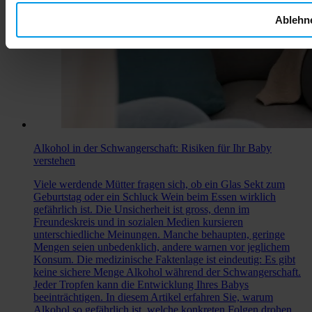
Ablehn
Alkohol in der Schwangerschaft: Risiken für Ihr Baby
verstehen
Viele werdende Mütter fragen sich, ob ein Glas Sekt zum
Geburtstag oder ein Schluck Wein beim Essen wirklich
gefährlich ist. Die Unsicherheit ist gross, denn im
Freundeskreis und in sozialen Medien kursieren
unterschiedliche Meinungen. Manche behaupten, geringe
Mengen seien unbedenklich, andere warnen vor jeglichem
Konsum. Die medizinische Faktenlage ist eindeutig: Es gibt
keine sichere Menge Alkohol während der Schwangerschaft.
Jeder Tropfen kann die Entwicklung Ihres Babys
beeinträchtigen. In diesem Artikel erfahren Sie, warum
Alkohol so gefährlich ist, welche konkreten Folgen drohen