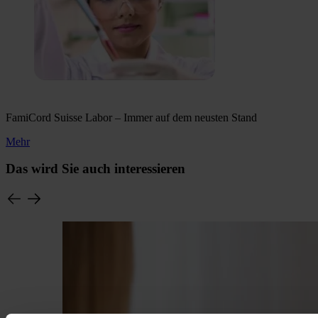
FamiCord Suisse Labor – Immer auf dem neusten Stand
Mehr
Das wird Sie auch interessieren