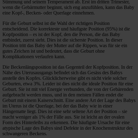
Stimmung und seinem Temperament ab. Erst im dritten Trimester,
wenn die Gebärmutter beginnt, sich eng anzufühlen, kann das Baby
eine Kopf-, Becken- oder Querlage einnehmen.
Für die Geburt selbst ist die Wahl der richtigen Position
entscheidend. Die korrekteste und häufigste Position (95%) ist die
Kopfposition – es ist der Kopf, den die Person, die das Baby
entbindet, zuerst sieht. Dies ist die sicherste Position. In dieser
Position tritt das Baby der Mutter auf die Rippen, was für sie ein
gutes Zeichen ist und bedeutet, dass die Geburt ohne
Komplikationen verlaufen kann.
Die Beckenlängsposition ist das Gegenteil der Kopfposition. In der
Nähe des Uterusausgangs befindet sich das Gesäss des Babys
anstelle des Kopfes. Glücklicherweise gibt es nicht viele solcher
Geburten, etwa 3%. Leider ist dies nicht die ideale Position für eine
Geburt. Sie ist mit viel Energie verbunden, die von der Gebärenden
aufgebracht werden muss, und in den meisten Fällen endet die
Geburt mit einem Kaiserschnitt. Eine andere Art der Lage des Babys
im Uterus ist die Querlage, bei der das Baby wie in einer
Hängematte liegt. Dies ist eine sehr seltene Art der Position – sie
macht weniger als 1% der Fälle aus. Sie ist leicht an der ovalen
Form des Hinterleibs zu erkennen. Die häufigste Ursache für eine
atypische Lage des Babys sind Defekte in der Knochenstruktur des
schwangeren Beckens.