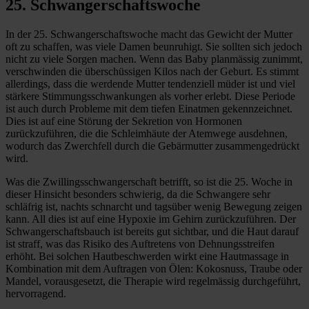
25. Schwangerschaftswoche
In der 25. Schwangerschaftswoche macht das Gewicht der Mutter
oft zu schaffen, was viele Damen beunruhigt. Sie sollten sich jedoch
nicht zu viele Sorgen machen. Wenn das Baby planmässig zunimmt,
verschwinden die überschüssigen Kilos nach der Geburt. Es stimmt
allerdings, dass die werdende Mutter tendenziell müder ist und viel
stärkere Stimmungsschwankungen als vorher erlebt. Diese Periode
ist auch durch Probleme mit dem tiefen Einatmen gekennzeichnet.
Dies ist auf eine Störung der Sekretion von Hormonen
zurückzuführen, die die Schleimhäute der Atemwege ausdehnen,
wodurch das Zwerchfell durch die Gebärmutter zusammengedrückt
wird.
Was die Zwillingsschwangerschaft betrifft, so ist die 25. Woche in
dieser Hinsicht besonders schwierig, da die Schwangere sehr
schläfrig ist, nachts schnarcht und tagsüber wenig Bewegung zeigen
kann. All dies ist auf eine Hypoxie im Gehirn zurückzuführen. Der
Schwangerschaftsbauch ist bereits gut sichtbar, und die Haut darauf
ist straff, was das Risiko des Auftretens von Dehnungsstreifen
erhöht. Bei solchen Hautbeschwerden wirkt eine Hautmassage in
Kombination mit dem Auftragen von Ölen: Kokosnuss, Traube oder
Mandel, vorausgesetzt, die Therapie wird regelmässig durchgeführt,
hervorragend.