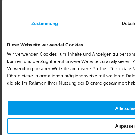
Zustimmung
Detail
Diese Webseite verwendet Cookies
Wir verwenden Cookies, um Inhalte und Anzeigen zu personal
können und die Zugriffe auf unsere Website zu analysieren.
Verwendung unserer Website an unsere Partner für soziale 
führen diese Informationen möglicherweise mit weiteren Date
die sie im Rahmen Ihrer Nutzung der Dienste gesammelt ha
Alkohol in der Schwangerschaft: Risiken für Ihr Baby
verstehen
Viele werdende Mütter fragen sich, ob ein Glas Sekt zum
Geburtstag oder ein Schluck Wein beim Essen wirklich
Alle zula
gefährlich ist. Die Unsicherheit ist gross, denn im
Freundeskreis und in sozialen Medien kursieren
unterschiedliche Meinungen. Manche behaupten, geringe
Anpasse
Mengen seien unbedenklich, andere warnen vor jeglichem