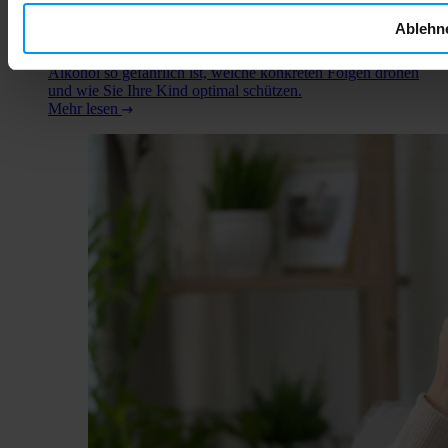
Konsum. Die medizinische Faktenlage ist eindeutig: Es gibt
keine sichere Menge Alkohol während der Schwangerschaft.
Ablehn
Jeder Tropfen kann die Entwicklung Ihres Babys
beeinträchtigen. In diesem Artikel erfahren Sie, warum
Alkohol so gefährlich ist, welche konkreten Folgen drohen
und wie Sie Ihre Kind optimal schützen.
Mehr lesen