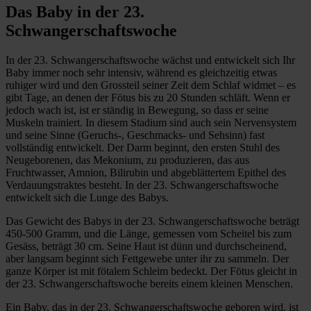
Das Baby in der 23.
Schwangerschaftswoche
In der 23. Schwangerschaftswoche wächst und entwickelt sich Ihr
Baby immer noch sehr intensiv, während es gleichzeitig etwas
ruhiger wird und den Grossteil seiner Zeit dem Schlaf widmet – es
gibt Tage, an denen der Fötus bis zu 20 Stunden schläft. Wenn er
jedoch wach ist, ist er ständig in Bewegung, so dass er seine
Muskeln trainiert. In diesem Stadium sind auch sein Nervensystem
und seine Sinne (Geruchs-, Geschmacks- und Sehsinn) fast
vollständig entwickelt. Der Darm beginnt, den ersten Stuhl des
Neugeborenen, das Mekonium, zu produzieren, das aus
Fruchtwasser, Amnion, Bilirubin und abgeblättertem Epithel des
Verdauungstraktes besteht. In der 23. Schwangerschaftswoche
entwickelt sich die Lunge des Babys.
Das Gewicht des Babys in der 23. Schwangerschaftswoche beträgt
450-500 Gramm, und die Länge, gemessen vom Scheitel bis zum
Gesäss, beträgt 30 cm. Seine Haut ist dünn und durchscheinend,
aber langsam beginnt sich Fettgewebe unter ihr zu sammeln. Der
ganze Körper ist mit fötalem Schleim bedeckt. Der Fötus gleicht in
der 23. Schwangerschaftswoche bereits einem kleinen Menschen.
Ein Baby, das in der 23. Schwangerschaftswoche geboren wird, ist