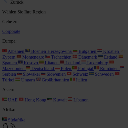
Zurück
Wählen Sie Ihre Region
Gehe zu:
Corporate
Europa:
Albanien
Bosnien-Herzegowina
Bulgarien
Kroatien
Zypern
Montenegro
Tschechien
Dänemark
Estland
Spanien
Kosovo
Litauen
Lettland
Luxemburg
Mazedonien
Deutschland
Polen
Portugal
Rumänien
Serbien
Slowakei
Slowenien
Schweiz
Schweden
Türkei
Ungarn
Großbritannien
Italien
Asien:
UAE
Hong Kong
Kuwait
Libanon
Afrika:
Südafrika