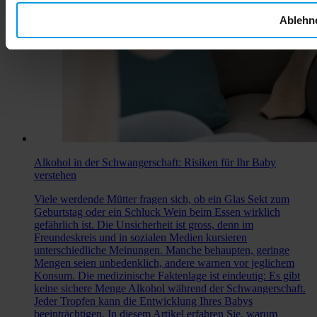
Ablehn
Alkohol in der Schwangerschaft: Risiken für Ihr Baby
verstehen
Viele werdende Mütter fragen sich, ob ein Glas Sekt zum
Geburtstag oder ein Schluck Wein beim Essen wirklich
gefährlich ist. Die Unsicherheit ist gross, denn im
Freundeskreis und in sozialen Medien kursieren
unterschiedliche Meinungen. Manche behaupten, geringe
Mengen seien unbedenklich, andere warnen vor jeglichem
Konsum. Die medizinische Faktenlage ist eindeutig: Es gibt
keine sichere Menge Alkohol während der Schwangerschaft.
Jeder Tropfen kann die Entwicklung Ihres Babys
beeinträchtigen. In diesem Artikel erfahren Sie, warum