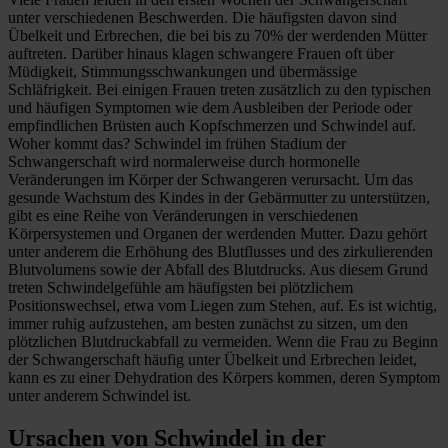
unter verschiedenen Beschwerden. Die häufigsten davon sind
Übelkeit und Erbrechen, die bei bis zu 70% der werdenden Mütter
auftreten. Darüber hinaus klagen schwangere Frauen oft über
Müdigkeit, Stimmungsschwankungen und übermässige
Schläfrigkeit. Bei einigen Frauen treten zusätzlich zu den typischen
und häufigen Symptomen wie dem Ausbleiben der Periode oder
empfindlichen Brüsten auch Kopfschmerzen und Schwindel auf.
Woher kommt das? Schwindel im frühen Stadium der
Schwangerschaft wird normalerweise durch hormonelle
Veränderungen im Körper der Schwangeren verursacht. Um das
gesunde Wachstum des Kindes in der Gebärmutter zu unterstützen,
gibt es eine Reihe von Veränderungen in verschiedenen
Körpersystemen und Organen der werdenden Mutter. Dazu gehört
unter anderem die Erhöhung des Blutflusses und des zirkulierenden
Blutvolumens sowie der Abfall des Blutdrucks. Aus diesem Grund
treten Schwindelgefühle am häufigsten bei plötzlichem
Positionswechsel, etwa vom Liegen zum Stehen, auf. Es ist wichtig,
immer ruhig aufzustehen, am besten zunächst zu sitzen, um den
plötzlichen Blutdruckabfall zu vermeiden. Wenn die Frau zu Beginn
der Schwangerschaft häufig unter Übelkeit und Erbrechen leidet,
kann es zu einer Dehydration des Körpers kommen, deren Symptom
unter anderem Schwindel ist.
Ursachen von Schwindel in der