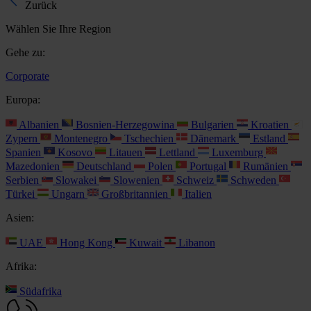
Zurück
Wählen Sie Ihre Region
Gehe zu:
Corporate
Europa:
Albanien
Bosnien-Herzegowina
Bulgarien
Kroatien
Zypern
Montenegro
Tschechien
Dänemark
Estland
Spanien
Kosovo
Litauen
Lettland
Luxemburg
Mazedonien
Deutschland
Polen
Portugal
Rumänien
Serbien
Slowakei
Slowenien
Schweiz
Schweden
Türkei
Ungarn
Großbritannien
Italien
Asien:
UAE
Hong Kong
Kuwait
Libanon
Afrika:
Südafrika