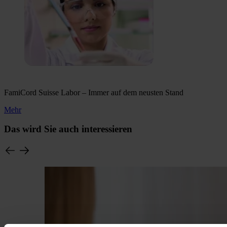
FamiCord Suisse Labor – Immer auf dem neusten Stand
Mehr
Das wird Sie auch interessieren