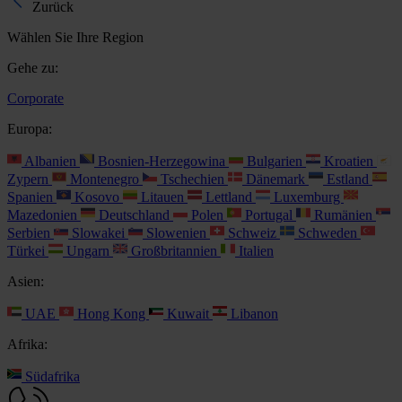
Zurück
Wählen Sie Ihre Region
Gehe zu:
Corporate
Europa:
Albanien
Bosnien-Herzegowina
Bulgarien
Kroatien
Zypern
Montenegro
Tschechien
Dänemark
Estland
Spanien
Kosovo
Litauen
Lettland
Luxemburg
Mazedonien
Deutschland
Polen
Portugal
Rumänien
Serbien
Slowakei
Slowenien
Schweiz
Schweden
Türkei
Ungarn
Großbritannien
Italien
Asien:
UAE
Hong Kong
Kuwait
Libanon
Afrika:
Südafrika