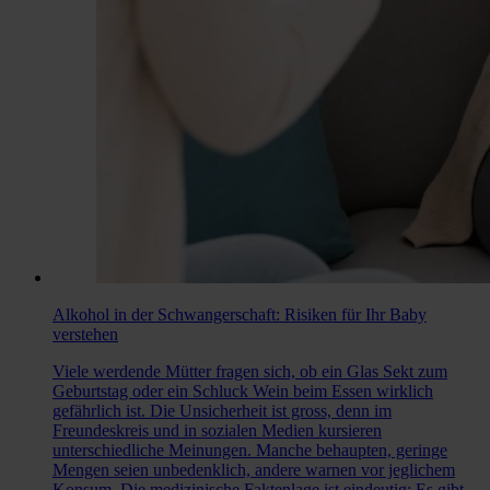
Alkohol in der Schwangerschaft: Risiken für Ihr Baby
verstehen
Viele werdende Mütter fragen sich, ob ein Glas Sekt zum
Geburtstag oder ein Schluck Wein beim Essen wirklich
gefährlich ist. Die Unsicherheit ist gross, denn im
Freundeskreis und in sozialen Medien kursieren
unterschiedliche Meinungen. Manche behaupten, geringe
Mengen seien unbedenklich, andere warnen vor jeglichem
Konsum. Die medizinische Faktenlage ist eindeutig: Es gibt