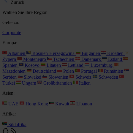
Zurück
Wählen Sie Ihre Region
Gehe zu:
Corporate
Europa:
Albanien
Bosnien-Herzegowina
Bulgarien
Kroatien
Zypern
Montenegro
Tschechien
Dänemark
Estland
Spanien
Kosovo
Litauen
Lettland
Luxemburg
Mazedonien
Deutschland
Polen
Portugal
Rumänien
Serbien
Slowakei
Slowenien
Schweiz
Schweden
Türkei
Ungarn
Großbritannien
Italien
Asien:
UAE
Hong Kong
Kuwait
Libanon
Afrika:
Südafrika