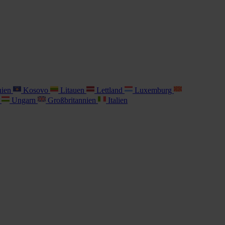
nien
Kosovo
Litauen
Lettland
Luxemburg
i
Ungarn
Großbritannien
Italien