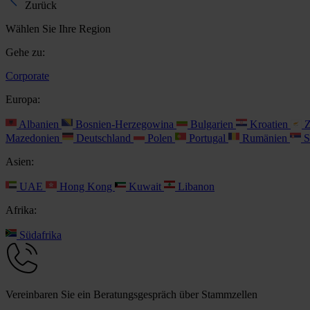
Zurück
Wählen Sie Ihre Region
Gehe zu:
Corporate
Europa:
Albanien
Bosnien-Herzegowina
Bulgarien
Kroatien
Z
Mazedonien
Deutschland
Polen
Portugal
Rumänien
S
Asien:
UAE
Hong Kong
Kuwait
Libanon
Afrika:
Südafrika
Vereinbaren Sie ein Beratungsgespräch über Stammzellen