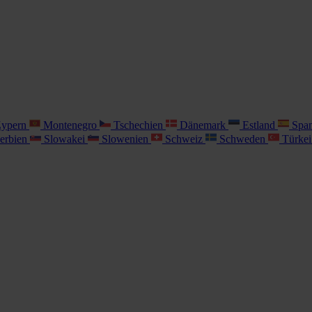
ypern
Montenegro
Tschechien
Dänemark
Estland
Spa
erbien
Slowakei
Slowenien
Schweiz
Schweden
Türke