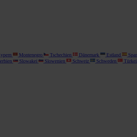
ypern
Montenegro
Tschechien
Dänemark
Estland
Spa
erbien
Slowakei
Slowenien
Schweiz
Schweden
Türke