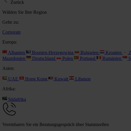
Zurück
Wählen Sie Ihre Region
Gehe zu:
Corporate
Europa:
Albanien
Bosnien-Herzegowina
Bulgarien
Kroatien
Z
Mazedonien
Deutschland
Polen
Portugal
Rumänien
S
Asien:
UAE
Hong Kong
Kuwait
Libanon
Afrika:
Südafrika
Vereinbaren Sie ein Beratungsgespräch über Stammzellen