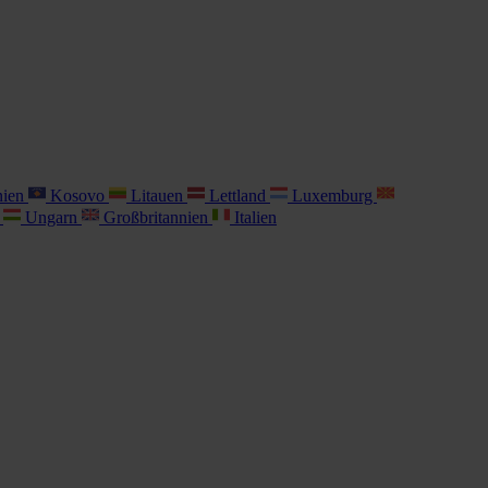
nien
Kosovo
Litauen
Lettland
Luxemburg
i
Ungarn
Großbritannien
Italien