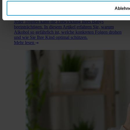
unterschiedliche Meinungen. Manche behaupten, geringe
Mengen seien unbedenklich, andere warnen vor jeglichem
Ablehn
Konsum. Die medizinische Faktenlage ist eindeutig: Es gibt
keine sichere Menge Alkohol während der Schwangerschaft.
Jeder Tropfen kann die Entwicklung Ihres Babys
beeinträchtigen. In diesem Artikel erfahren Sie, warum
Alkohol so gefährlich ist, welche konkreten Folgen drohen
und wie Sie Ihre Kind optimal schützen.
Mehr lesen