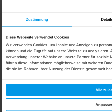
Zustimmung
Detail
Diese Webseite verwendet Cookies
Wir verwenden Cookies, um Inhalte und Anzeigen zu personal
können und die Zugriffe auf unsere Website zu analysieren.
Verwendung unserer Website an unsere Partner für soziale 
führen diese Informationen möglicherweise mit weiteren Date
die sie im Rahmen Ihrer Nutzung der Dienste gesammelt ha
Alkohol in der Schwangerschaft: Risiken für Ihr Baby
verstehen
Alle zula
Viele werdende Mütter fragen sich, ob ein Glas Sekt zum
Geburtstag oder ein Schluck Wein beim Essen wirklich
gefährlich ist. Die Unsicherheit ist gross, denn im
Anpasse
Freundeskreis und in sozialen Medien kursieren