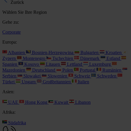
Zurück
Wählen Sie Ihre Region
Gehe zu:
Corporate
Europa:
Albanien
Bosnien-Herzegowina
Bulgarien
Kroatien
Zypern
Montenegro
Tschechien
Dänemark
Estland
Spanien
Kosovo
Litauen
Lettland
Luxemburg
Mazedonien
Deutschland
Polen
Portugal
Rumänien
Serbien
Slowakei
Slowenien
Schweiz
Schweden
Türkei
Ungarn
Großbritannien
Italien
Asien:
UAE
Hong Kong
Kuwait
Libanon
Afrika:
Südafrika