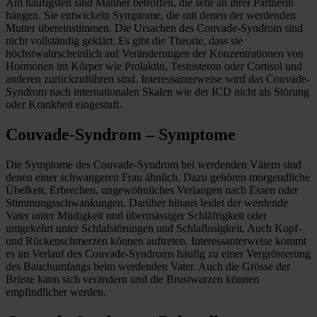
Am häufigsten sind Männer betroffen, die sehr an ihrer Partnerin
hängen. Sie entwickeln Symptome, die mit denen der werdenden
Mutter übereinstimmen. Die Ursachen des Couvade-Syndrom sind
nicht vollständig geklärt. Es gibt die Theorie, dass sie
höchstwahrscheinlich auf Veränderungen der Konzentrationen von
Hormonen im Körper wie Prolaktin, Testosteron oder Cortisol und
anderen zurückzuführen sind. Interessanterweise wird das Couvade-
Syndrom nach internationalen Skalen wie der ICD nicht als Störung
oder Krankheit eingestuft.
Couvade-Syndrom – Symptome
Die Symptome des Couvade-Syndrom bei werdenden Vätern sind
denen einer schwangeren Frau ähnlich. Dazu gehören morgendliche
Übelkeit, Erbrechen, ungewöhnliches Verlangen nach Essen oder
Stimmungsschwankungen. Darüber hinaus leidet der werdende
Vater unter Müdigkeit und übermässiger Schläfrigkeit oder
umgekehrt unter Schlafstörungen und Schlaflosigkeit. Auch Kopf-
und Rückenschmerzen können auftreten. Interessanterweise kommt
es im Verlauf des Couvade-Syndroms häufig zu einer Vergrösserung
des Bauchumfangs beim werdenden Vater. Auch die Grösse der
Brüste kann sich verändern und die Brustwarzen können
empfindlicher werden.