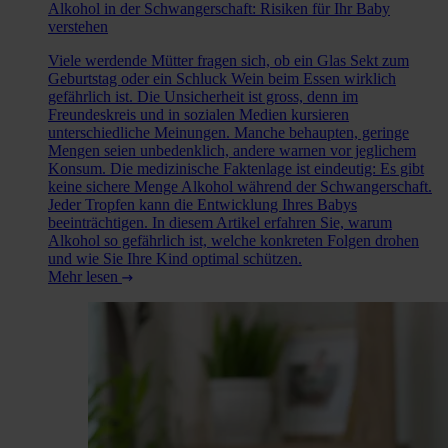
Alkohol in der Schwangerschaft: Risiken für Ihr Baby
verstehen
Viele werdende Mütter fragen sich, ob ein Glas Sekt zum
Geburtstag oder ein Schluck Wein beim Essen wirklich
gefährlich ist. Die Unsicherheit ist gross, denn im
Freundeskreis und in sozialen Medien kursieren
unterschiedliche Meinungen. Manche behaupten, geringe
Mengen seien unbedenklich, andere warnen vor jeglichem
Konsum. Die medizinische Faktenlage ist eindeutig: Es gibt
keine sichere Menge Alkohol während der Schwangerschaft.
Jeder Tropfen kann die Entwicklung Ihres Babys
beeinträchtigen. In diesem Artikel erfahren Sie, warum
Alkohol so gefährlich ist, welche konkreten Folgen drohen
und wie Sie Ihre Kind optimal schützen.
Mehr lesen