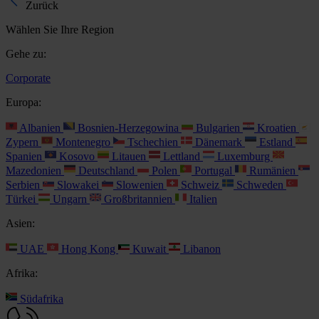
Zurück
Wählen Sie Ihre Region
Gehe zu:
Corporate
Europa:
Albanien
Bosnien-Herzegowina
Bulgarien
Kroatien
Zypern
Montenegro
Tschechien
Dänemark
Estland
Spanien
Kosovo
Litauen
Lettland
Luxemburg
Mazedonien
Deutschland
Polen
Portugal
Rumänien
Serbien
Slowakei
Slowenien
Schweiz
Schweden
Türkei
Ungarn
Großbritannien
Italien
Asien:
UAE
Hong Kong
Kuwait
Libanon
Afrika:
Südafrika