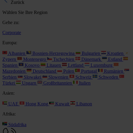
Zurück
Wählen Sie Ihre Region
Gehe zu:
Corporate
Europa:
Albanien
Bosnien-Herzegowina
Bulgarien
Kroatien
Zypern
Montenegro
Tschechien
Dänemark
Estland
Spanien
Kosovo
Litauen
Lettland
Luxemburg
Mazedonien
Deutschland
Polen
Portugal
Rumänien
Serbien
Slowakei
Slowenien
Schweiz
Schweden
Türkei
Ungarn
Großbritannien
Italien
Asien:
UAE
Hong Kong
Kuwait
Libanon
Afrika:
Südafrika