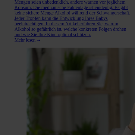
Mengen seien unbedenklich, andere warnen vor jeglichem
Konsum. Die medizinische Faktenlage ist eindeutig: Es gibt
keine sichere Menge Alkohol während der Schwangerschaft.
Jeder Tropfen kann die Entwicklung Ihres Babys
beeinträchtigen. In diesem Artikel erfahren Sie, warum
Alkohol so gefährlich ist, welche konkreten Folgen drohen
und wie Sie Ihre Kind optimal schützen.
Mehr lesen