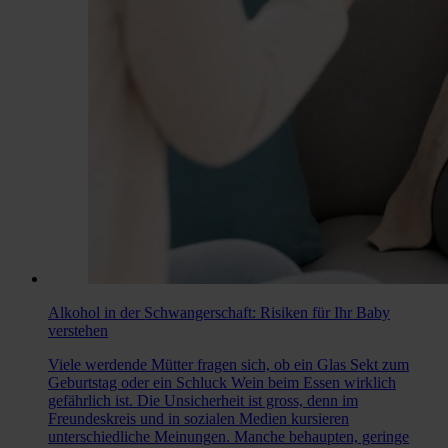
Alkohol in der Schwangerschaft: Risiken für Ihr Baby
verstehen
Viele werdende Mütter fragen sich, ob ein Glas Sekt zum
Geburtstag oder ein Schluck Wein beim Essen wirklich
gefährlich ist. Die Unsicherheit ist gross, denn im
Freundeskreis und in sozialen Medien kursieren
unterschiedliche Meinungen. Manche behaupten, geringe