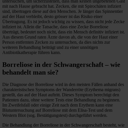
untersuchen, um sicherzustellen, dass man keinen ungebetenen Gast
mit nach Hause gebracht hat. Zecken, die mit Spirochäten infiziert
sind, übertragen diese auf den Menschen. Je länger das Spinnentier
auf der Haut verbleibt, desto grösser ist das Risiko einer
Übertragung. Es ist jedoch wichtig zu wissen, dass nicht jede Zecke
infiziert ist. Allein die Tatsache, dass eine Zecke Borreliose
überträgt, bedeutet noch nicht, dass ein Mensch definitiv infiziert ist.
Aus diesem Grund raten Ärzte davon ab, die von der Haut einer
Person entfernten Zecken zu untersuchen, da dies nichts zur
weiteren Behandlung beiträgt und zu einer unnötigen
Antibiotikatherapie führen kann.
Borreliose in der Schwangerschaft – wie
behandelt man sie?
Die Diagnose der Borreliose wird in den meisten Fällen anhand des
charakteristischen Symptoms der Wanderröte (Erythema migrans)
gestellt, das auf der Haut auftritt. Dieses Symptom berechtigt den
Patienten dazu, ohne weitere Tests eine Behandlung zu beginnen.
Im Zweifelsfall oder einige Zeit nach dem Erythem kann eine
Blutuntersuchung auf Borreliose mit dem Elisa-Test und dem
Western Blot (sog. Bestätigungstest) durchgeführt werden.
Die Behandlung der Borreliose in der Schwangerschaft besteht, wie