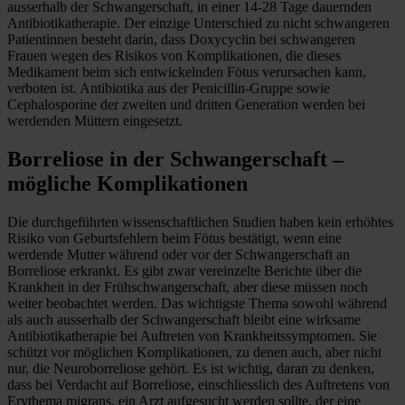
ausserhalb der Schwangerschaft, in einer 14-28 Tage dauernden
Antibiotikatherapie. Der einzige Unterschied zu nicht schwangeren
Patientinnen besteht darin, dass Doxycyclin bei schwangeren
Frauen wegen des Risikos von Komplikationen, die dieses
Medikament beim sich entwickelnden Fötus verursachen kann,
verboten ist. Antibiotika aus der Penicillin-Gruppe sowie
Cephalosporine der zweiten und dritten Generation werden bei
werdenden Müttern eingesetzt.
Borreliose in der Schwangerschaft –
mögliche Komplikationen
Die durchgeführten wissenschaftlichen Studien haben kein erhöhtes
Risiko von Geburtsfehlern beim Fötus bestätigt, wenn eine
werdende Mutter während oder vor der Schwangerschaft an
Borreliose erkrankt. Es gibt zwar vereinzelte Berichte über die
Krankheit in der Frühschwangerschaft, aber diese müssen noch
weiter beobachtet werden. Das wichtigste Thema sowohl während
als auch ausserhalb der Schwangerschaft bleibt eine wirksame
Antibiotikatherapie bei Auftreten von Krankheitssymptomen. Sie
schützt vor möglichen Komplikationen, zu denen auch, aber nicht
nur, die Neuroborreliose gehört. Es ist wichtig, daran zu denken,
dass bei Verdacht auf Borreliose, einschliesslich des Auftretens von
Erythema migrans, ein Arzt aufgesucht werden sollte, der eine