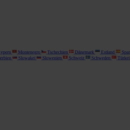
ypern
Montenegro
Tschechien
Dänemark
Estland
Spa
erbien
Slowakei
Slowenien
Schweiz
Schweden
Türke