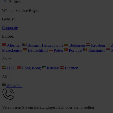
Zurück
Wählen Sie Ihre Region
Gehe zu:
Corporate
Europa:
Albanien
Bosnien-Herzegowina
Bulgarien
Kroatien
Z
Mazedonien
Deutschland
Polen
Portugal
Rumänien
S
Asien:
UAE
Hong Kong
Kuwait
Libanon
Afrika:
Südafrika
Vereinbaren Sie ein Beratungsgespräch über Stammzellen