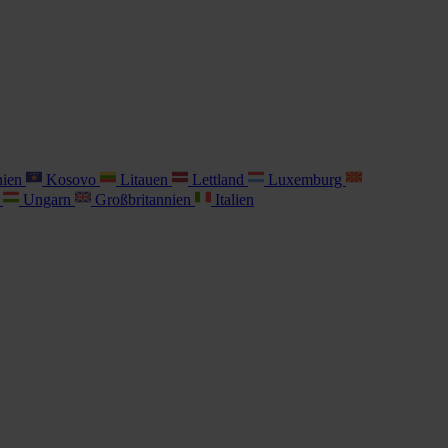
nien
Kosovo
Litauen
Lettland
Luxemburg
i
Ungarn
Großbritannien
Italien