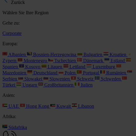
Zurück
Wählen Sie Ihre Region
Gehe zu:
Corporate
Europa:
Albanien
Bosnien-Herzegowina
Bulgarien
Kroatien
Zypern
Montenegro
Tschechien
Dänemark
Estland
Spanien
Kosovo
Litauen
Lettland
Luxemburg
Mazedonien
Deutschland
Polen
Portugal
Rumänien
Serbien
Slowakei
Slowenien
Schweiz
Schweden
Türkei
Ungarn
Großbritannien
Italien
Asien:
UAE
Hong Kong
Kuwait
Libanon
Afrika:
Südafrika