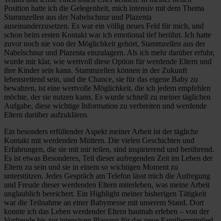
Position hatte ich die Gelegenheit, mich intensiv mit dem Thema
Stammzellen aus der Nabelschnur und Plazenta
auseinanderzusetzen. Es war ein völlig neues Feld für mich, und
schon beim ersten Kontakt war ich emotional tief berührt. Ich hatte
zuvor noch nie von der Möglichkeit gehört, Stammzellen aus der
Nabelschnur und Plazenta einzulagern. Als ich mehr darüber erfuhr,
wurde mir klar, wie wertvoll diese Option für werdende Eltern und
ihre Kinder sein kann. Stammzellen können in der Zukunft
lebensrettend sein, und die Chance, sie für das eigene Baby zu
bewahren, ist eine wertvolle Möglichkeit, die ich jedem empfehlen
möchte, der sie nutzen kann. Es wurde schnell zu meiner täglichen
Aufgabe, diese wichtige Information zu verbreiten und werdende
Eltern darüber aufzuklären.
Ein besonders erfüllender Aspekt meiner Arbeit ist der tägliche
Kontakt mit werdenden Müttern. Die vielen Geschichten und
Erfahrungen, die sie mit mir teilen, sind inspirierend und berührend.
Es ist etwas Besonderes, Teil dieser aufregenden Zeit im Leben der
Eltern zu sein und sie in einem so wichtigen Moment zu
unterstützen. Jedes Gespräch am Telefon lässt mich die Aufregung
und Freude dieser werdenden Eltern miterleben, was meine Arbeit
unglaublich bereichert. Ein Highlight meiner bisherigen Tätigkeit
war die Teilnahme an einer Babymesse mit unserem Stand. Dort
konnte ich das Leben werdender Eltern hautnah erleben – von der
Vorfreude bis zur intensiven Planung für das neue Familienmitglied.