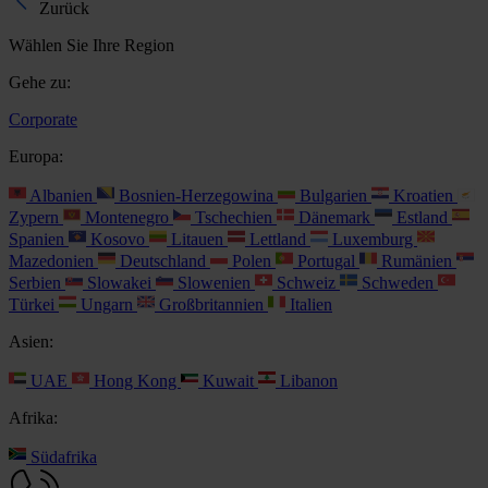
Zurück
Wählen Sie Ihre Region
Gehe zu:
Corporate
Europa:
Albanien
Bosnien-Herzegowina
Bulgarien
Kroatien
Zypern
Montenegro
Tschechien
Dänemark
Estland
Spanien
Kosovo
Litauen
Lettland
Luxemburg
Mazedonien
Deutschland
Polen
Portugal
Rumänien
Serbien
Slowakei
Slowenien
Schweiz
Schweden
Türkei
Ungarn
Großbritannien
Italien
Asien:
UAE
Hong Kong
Kuwait
Libanon
Afrika:
Südafrika