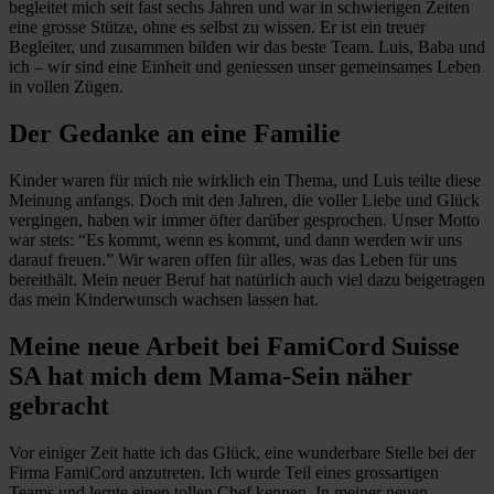
begleitet mich seit fast sechs Jahren und war in schwierigen Zeiten
eine grosse Stütze, ohne es selbst zu wissen. Er ist ein treuer
Begleiter, und zusammen bilden wir das beste Team. Luis, Baba und
ich – wir sind eine Einheit und geniessen unser gemeinsames Leben
in vollen Zügen.
Der Gedanke an eine Familie
Kinder waren für mich nie wirklich ein Thema, und Luis teilte diese
Meinung anfangs. Doch mit den Jahren, die voller Liebe und Glück
vergingen, haben wir immer öfter darüber gesprochen. Unser Motto
war stets: “Es kommt, wenn es kommt, und dann werden wir uns
darauf freuen.” Wir waren offen für alles, was das Leben für uns
bereithält. Mein neuer Beruf hat natürlich auch viel dazu beigetragen
das mein Kinderwunsch wachsen lassen hat.
Meine neue Arbeit bei FamiCord Suisse
SA hat mich dem Mama-Sein näher
gebracht
Vor einiger Zeit hatte ich das Glück, eine wunderbare Stelle bei der
Firma FamiCord anzutreten. Ich wurde Teil eines grossartigen
Teams und lernte einen tollen Chef kennen. In meiner neuen