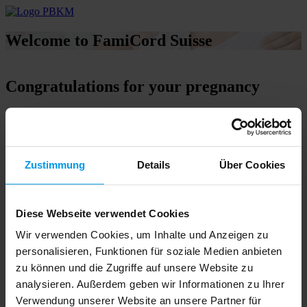
Welcome to FamiCord Suisse
Congratulations for your pregnancy
Glad you are here….
Did you know that collecting umbilical cord blood is a once in a
lifetime opportunity to protect the health of your child and your
family?
Zustimmung
Details
Über Cookies
If you would like to learn more about the possibilities of stem cell
storage then please click
here
Diese Webseite verwendet Cookies
If you would like to receive more information or if you already
decided to store your baby’s stem cells please select one of the
Wir verwenden Cookies, um Inhalte und Anzeigen zu
following options:
personalisieren, Funktionen für soziale Medien anbieten
zu können und die Zugriffe auf unsere Website zu
analysieren. Außerdem geben wir Informationen zu Ihrer
I would like to be contacted by FamiCord Suisse
I would like
Verwendung unserer Website an unsere Partner für