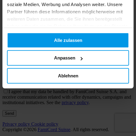
to receive an information dossier
I would like to sign a contract
soziale Medien, Werbung und Analysen weiter. Unsere
Partner führen diese Informationen möglicherweise mit
weiteren Daten zusammen, die Sie ihnen bereitgestellt
haben oder die sie im Rahmen Ihrer Nutzung der Dienste
gesammelt haben.
Alle zulassen
Anpassen
Ablehnen
I agree that my data be handled by FamiCord Suisse S.A. and
receive communication related with offer dynamics, campaigns and
institutional initiatives. See the
privacy policy
.
Send
Privacy policy
Cookie policy
Copyright ©2026
FamiCord Suisse
. All rights reserved.