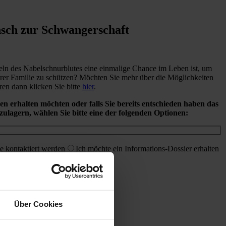
sch zur Schwangerschaft
ln des Nabelschnurblutes eine einmalige Chance im Leben ist, um
hrer Familie zu schützen? Möchten Sie mehr über die Möglichkeiten
en dann klicken Sie bitte
hier
.
en erhalten möchten oder falls Sie bereits entschieden haben das
ulagern, wählen Sie bitte eine der folgenden Optionen:
e kontaktiert werden
Ich möchte ein Informations-Dossier erhalten
chreiben
Über Cookies