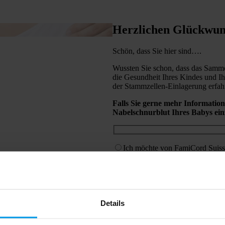
Herzlichen Glückwun
Schön, dass Sie hier sind….
Wussten Sie schon, dass das Samme
die Gesundheit Ihres Kindes und I
der Stammzellen-Einlagerung erfahr
Falls Sie gerne mehr Information
Nabelschnurblut Ihres Babys einz
Ich möchte von FamiCord Suiss
Ich möchte einen Vertrag unters
Details